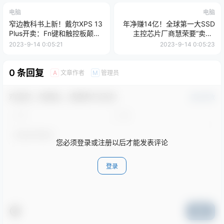
电脑
电脑
窄边教科书上新！戴尔XPS 13
年净赚14亿！全球第一大SSD
Plus开卖：Fn键和触控板颠覆
主控芯片厂商慧荣要“卖身”
性设计
了：正接洽收购方
2023-9-14 0:05:21
2023-9-14 0:05:23
0 条回复
文章作者
管理员
A
M
欢迎您，新朋友，感谢参与互动！
确认修改
您必须登录或注册以后才能发表评论
登录
提交