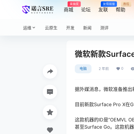
来抽奖
友情链接
教程
商城
论坛
友联
帮助
运维
云原生
开发
新闻
测评
微软新款Surfac
0
电脑
2 年前
据外媒消息，微软准备推出新款S
目前新款Surface Pro X
这款机器的ID是”OEMVL OE
甚至Surface Go。这款机器