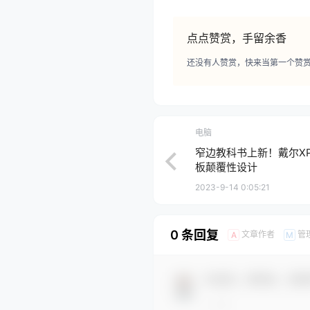
点点赞赏，手留余香
还没有人赞赏，快来当第一个赞
电脑
窄边教科书上新！戴尔XPS
板颠覆性设计
2023-9-14 0:05:21
0 条回复
文章作者
管
A
M
欢迎您，新朋友，感谢