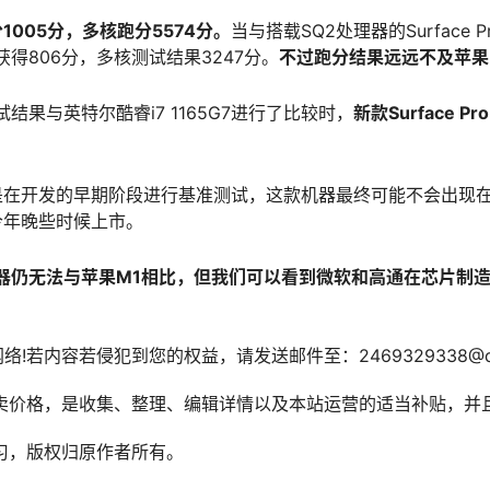
1005分，多核跑分5574分。
当与搭载SQ2处理器的Surface 
得806分，多核测试结果3247分。
不过跑分结果远远不及苹果
果与英特尔酷睿i7 1165G7进行了比较时，
新款Surface 
ro X是在开发的早期阶段进行基准测试，这款机器最终可能不会出现
望在今年晚些时候上市。
器仍无法与苹果M1相比，但我们可以看到微软和高通在芯片制
络!若内容若侵犯到您的权益，请发送邮件至：2469329338@
售卖价格，是收集、整理、编辑详情以及本站运营的适当补贴，并
学习，版权归原作者所有。