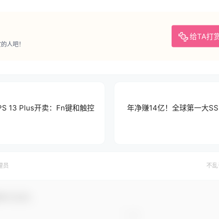
给TA打
赏的人吧！
 13 Plus开卖：Fn键和触控
年净赚14亿！全球第一大S
理员
不乱
参与互动！