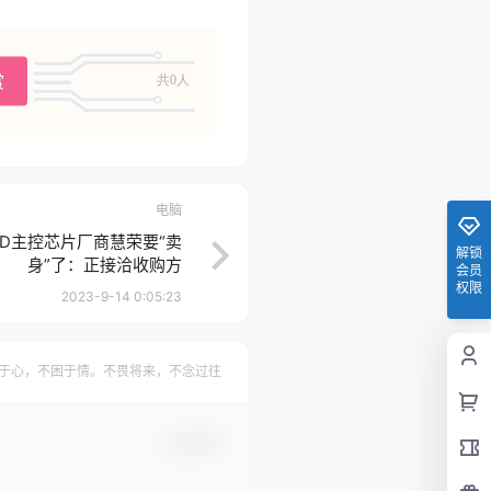
赏
共0人
电脑
SD主控芯片厂商慧荣要“卖
解锁
身”了：正接洽收购方
会员
权限
2023-9-14 0:05:23
于心，不困于情。不畏将来，不念过往
确认修改