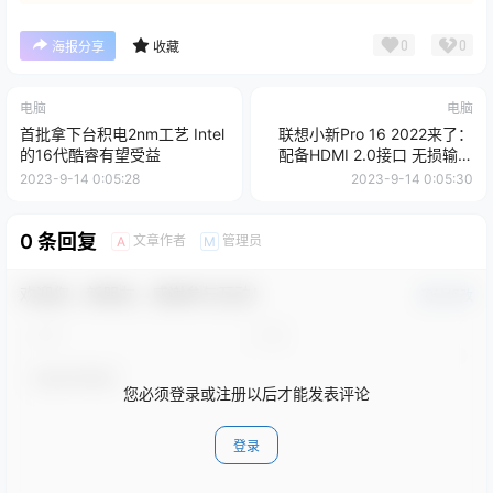
0
0
海报分享
收藏
电脑
电脑
首批拿下台积电2nm工艺 Intel
联想小新Pro 16 2022来了：
的16代酷睿有望受益
配备HDMI 2.0接口 无损输出
4K/60Hz
2023-9-14 0:05:28
2023-9-14 0:05:30
0 条回复
文章作者
管理员
A
M
欢迎您，新朋友，感谢参与互动！
确认修改
您必须登录或注册以后才能发表评论
登录