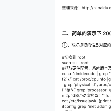
整理来源：http://hi.baidu.
二、简单的演示下 20
①、写好抓取的信息对应的
#切换到 root
sudo su - root
#抓取硬件配置、系统版本及外
echo `dmidecode | grep "P
f2`//`cat /proc/cpuinfo |
`grep 'physical
id
' /proc/
l`"核"/(`grep 'processor' 
n 2p`GB//"硬盘容量："`fdisk
cat /etc/issue|awk '{
print
$
ifconfig|grep "inet addr"|g