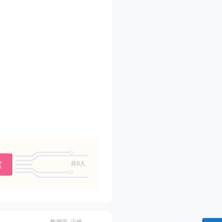
赏
共0人