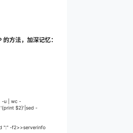
P 的方法，加深记忆：
 -u | wc -
'{
print
$2}'|sed -
d ":" -f2>>serverinfo