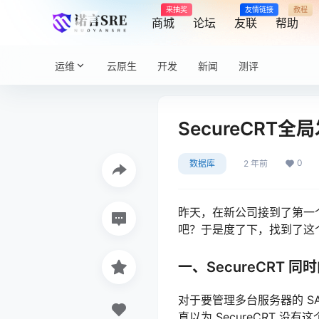
来抽奖
友情链接
教程
商城
论坛
友联
帮助
运维
云原生
开发
新闻
测评
SecureCR
0
数据库
2 年前
昨天，在新公司接到了第一
吧？于是度了下，找到了这
一、SecureCRT 同
对于要管理多台服务器的 SA
直以为 SecureCRT 没有这