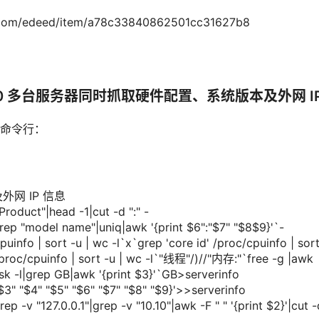
com/edeed/item/a78c33840862501cc31627b8
0 多台服务器同时抓取硬件配置、系统版本及外网 I
命令行：
网 IP 信息
roduct"|head -1|cut -d ":" -
grep "model name"|uniq|awk '{
print
$6":"$7" "$8$9}'`-
cpuinfo | sort -u | wc -l`x`grep 'core
id
' /proc/cpuinfo | sort
/proc/cpuinfo | sort -u | wc -l`"线程"/)//"内存:"`free -g |awk 
 -l|grep GB|awk '{
print
$3}'`GB>serverinfo
3" "$4" "$5" "$6" "$7" "$8" "$9}'>>serverinfo
rep -v "127.0.0.1"|grep -v "10.10"|awk -F " " '{
print
$2}'|cut -