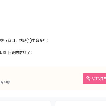
交互窗口，粘贴①中命令行：
印出我要的信息了：
给TA打
赏的人吧！