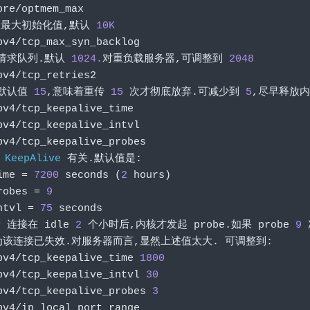
ore
/
optmem_max
最大初始化值,默认
10K
pv4
/
tcp_max_syn_backlog
请求队列.默认
1024.
对重负载服务器,可调整到
2048
pv4
/
tcp_retries2
默认值
15
,意味着重传
15
次才彻底放弃.可减少到
5
,尽早释放内
pv4
/
tcp_keepalive_time
pv4
/
tcp_keepalive_intvl
pv4
/
tcp_keepalive_probes
 
KeepAlive
有关.默认值是:
ime 
=
7200
 seconds 
(
2
 hours
)
robes 
=
9
ntvl 
=
75
 seconds
P 
连接在
 idle 
2
个小时后,内核才发起
 probe
.如果
 probe 
9
为该连接已失效.对服务器而言,显然上述值太大.
可调整到:
pv4
/
tcp_keepalive_time 
1800
pv4
/
tcp_keepalive_intvl 
30
pv4
/
tcp_keepalive_probes 
3
pv4
/
ip_local_port_range