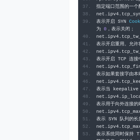
指定端口范围的一个
net
.
ipv4
.
tcp_sy
表示开启
 SYN 
Coo
为
0
，表示关闭；
net
.
ipv4
.
tcp_tw
表示开启重用。允许
net
.
ipv4
.
tcp_tw
表示开启
 TCP 
连接
net
.
ipv4
.
tcp_fi
表示如果套接字由本
net
.
ipv4
.
tcp_ke
表示当
 keepalive
net
.
ipv4
.
ip_loc
表示用于向外连接的
net
.
ipv4
.
tcp_ma
表示
 SYN 
队列的长
net
.
ipv4
.
tcp_ma
表示系统同时保持
 T