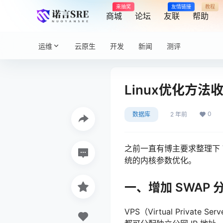
来抽奖
友情链接
教程
商城
论坛
友联
帮助
运维
云原生
开发
新闻
测评
Linux优化方法
0
数据库
2 年前
之前一直有博主要求整理下 VP
统的内核参数优化。
一、增加 SWAP 
VPS（Virtual Pri