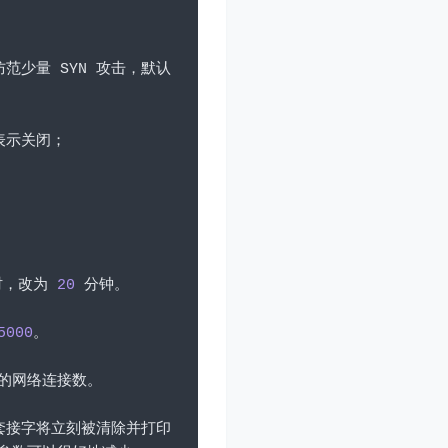
防范少量
 SYN 
攻击，默认
表示关闭；
时，改为
20
分钟。
5000
。
的网络连接数。
套接字将立刻被清除并打印