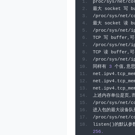
proc
/
sys
/
net
/
co
最大
 socket 
写
 b
/
proc
/
sys
/
net
/
c
最大
 socket 
读
 b
/
proc
/
sys
/
net
/
i
TCP 
写
 buffer
,
/
proc
/
sys
/
net
/
i
TCP 
读
 buffer
,
/
proc
/
sys
/
net
/
i
同样有
3
个值,意思
net
.
ipv4
.
tcp_me
net
.
ipv4
.
tcp_me
net
.
ipv4
.
tcp_me
上述内存单位是页,
/
proc
/
sys
/
net
/
c
进入包的最大设备队
/
proc
/
sys
/
net
/
c
listen
()的默认参
256.