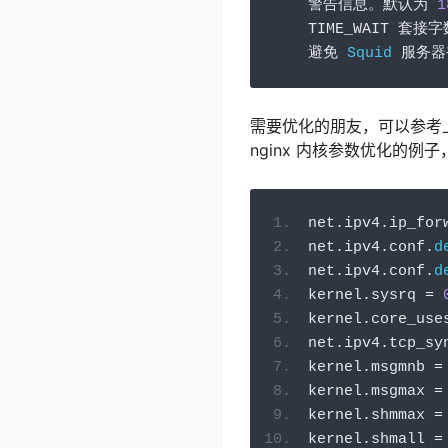
警告信息。默认为
1
TIME_WAIT 
套接字
避免
Squid
服务器
需要优化的朋友，可以参考上面
nginx 内核参数优化的例
net
.
ipv4
.
ip_for
net
.
ipv4
.
conf
.
d
net
.
ipv4
.
conf
.
d
kernel
.
sysrq 
=
kernel
.
core_use
net
.
ipv4
.
tcp_sy
kernel
.
msgmnb 
=
kernel
.
msgmax 
=
kernel
.
shmmax 
=
kernel
.
shmall 
=