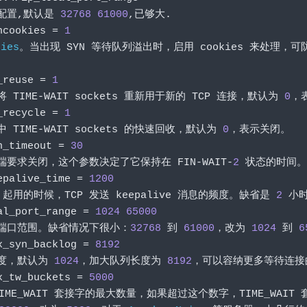
配置,默认是
32768
61000
,已够大.
ncookies 
=
1
kies
。当出现
 SYN 
等待队列溢出时，启用
 cookies 
来处理，可
_reuse 
=
1
将
 TIME
-
WAIT sockets 
重新用于新的
 TCP 
连接，默认为
0
，
_recycle 
=
1
中
 TIME
-
WAIT sockets 
的快速回收，默认为
0
，表示关闭。
n_timeout 
=
30
端要求关闭，这个参数决定了它保持在
 FIN
-
WAIT
-
2
状态的时间。
epalive_time 
=
1200
 
起用的时候，
TCP 
发送
 keepalive 
消息的频度。缺省是
2
小
al_port_range 
=
1024
65000
端口范围。缺省情况下很小：
32768
到
61000
，改为
1024
到
6
x_syn_backlog 
=
8192
度，默认为
1024
，加大队列长度为
8192
，可以容纳更多等待连接
x_tw_buckets 
=
5000
IME_WAIT 
套接字的最大数量，如果超过这个数字，
TIME_WAIT 