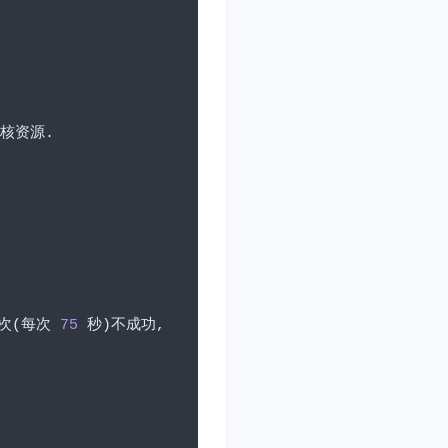
核资源.
次(每次
75
秒)不成功,