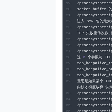
/
proc
/
sys
/
net
/
c
socket buffer 
的
/
proc
/
sys
/
net
/
i
进入
 SYN 
包的最大
/
proc
/
sys
/
net
/
i
TCP 
失败重传次数,
/
proc
/
sys
/
net
/
i
/
proc
/
sys
/
net
/
i
/
proc
/
sys
/
net
/
i
这
3
个参数与
 TCP
tcp_keepalive_t
tcp_keepalive_p
tcp_keepalive_i
意思是如果某个
 TC
内核才彻底放弃,认
/
proc
/
sys
/
net
/
i
/
proc
/
sys
/
net
/
i
/
proc
/
sys
/
net
/
i
/
proc
/
sys
/
net
/
i