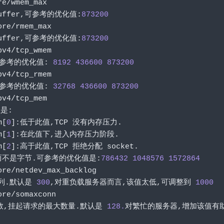
re
/
wmem_max
uffer
,可参考的优化值:
873200
ore
/
rmem_max
uffer
,可参考的优化值:
873200
pv4
/
tcp_wmem
可参考的优化值:
8192
436600
873200
pv4
/
tcp_rmem
可参考的优化值:
32768
436600
873200
pv4
/
tcp_mem
是:
m
[
0
]:低于此值,
TCP 
没有内存压力.
m
[
1
]:在此值下,进入内存压力阶段.
m
[
2
]:高于此值,
TCP 
拒绝分配
 socket
.
而不是字节.可参考的优化值是:
786432
1048576
1572864
ore
/
netdev_max_backlog
列.默认是
300
,对重负载服务器而言,该值太低,可调整到
1000
ore
/
somaxconn
数,挂起请求的最大数量.默认是
128.
对繁忙的服务器,增加该值有