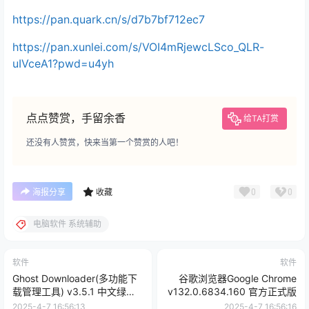
https://pan.quark.cn/s/d7b7bf712ec7
https://pan.xunlei.com/s/VOI4mRjewcLSco_QLR-
uIVceA1?pwd=u4yh
点点赞赏，手留余香
给TA打赏
还没有人赞赏，快来当第一个赞赏的人吧！
0
0
海报分享
收藏
电脑软件 系统辅助
软件
软件
Ghost Downloader(多功能下
谷歌浏览器Google Chrome
载管理工具) v3.5.1 中文绿色
v132.0.6834.160 官方正式版
版
2025-4-7 16:56:13
2025-4-7 16:56:16