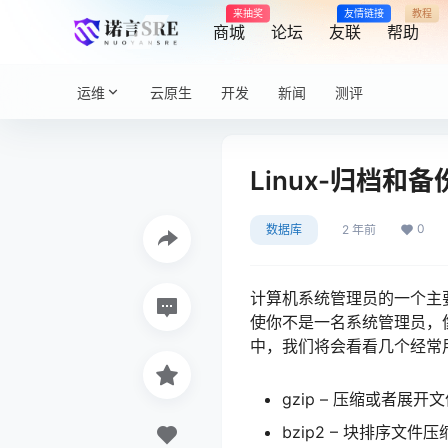
来抽奖
友情链接
教程
商城
论坛
友联
帮助
运维
云原生
开发
新闻
测评
Linux-归档和备
0
数据库
2 年前
计算机系统管理员的一个主
使你不是一名系统管理员，
中，我们将会看看几个经常
gzip – 压缩或者展开
bzip2 – 块排序文件压