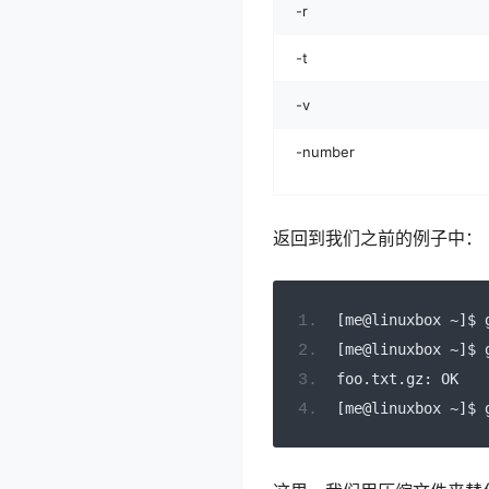
-r
-t
-v
-number
返回到我们之前的例子中：
[
me@linuxbox 
~]
$ 
[
me@linuxbox 
~]
$ 
foo
.
txt
.
gz
:
 OK
[
me@linuxbox 
~]
$ 