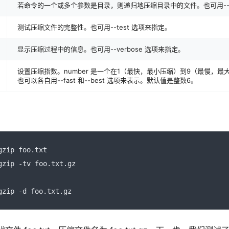
若命令的一个或多个参数是目录，则递归地压缩目录中的文件。也可用--rec
测试压缩文件的完整性。也可用--test 选项来指定。
显示压缩过程中的信息。也可用--verbose 选项来指定。
设置压缩指数。number 是一个在1（最快，最小压缩）到9（最慢，最
也可以各自用--fast 和--best 选项来表示。默认值是整数6。
gzip foo
.
txt
gzip 
-
tv foo
.
txt
.
gz
gzip 
-
d foo
.
txt
.
gz