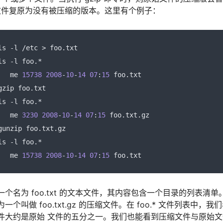
压缩文件复原为没有被压缩的版本。这里有个例子：
ls 
-
l 
/
etc 
>
 foo
.
txt
ls 
-
l foo
.*
   me 
15738
2008
-
10
-
14
07
:
15
 foo
.
txt
gzip foo
.
txt
ls 
-
l foo
.*
   me 
3230
2008
-
10
-
14
07
:
15
 foo
.
txt
.
gz
gunzip foo
.
txt
.
gz
ls 
-
l foo
.*
   me 
15738
2008
-
10
-
14
07
:
15
 foo
.
txt
名为 foo.txt 的文本文件，其内容包含一个目录的列表清单。 
个叫做 foo.txt.gz 的压缩文件。在 foo.* 文件列表中
件大约是原始 文件的五分之一。我们也能看到压缩文件与原始