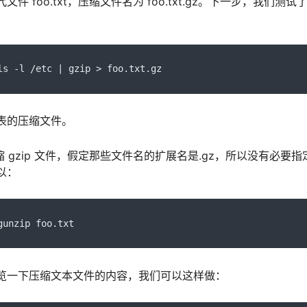
 foo.txt，压缩文件名为 foo.txt.gz。下一步，我们测
ls 
-
l 
/
etc 
|
 gzip 
>
 foo
.
txt
.
gz
表的压缩文件。
解压缩 gzip 文件，假定那些文件名的扩展名是.gz，所以没有必
以：
gunzip foo
.
txt
览一下压缩文本文件的内容，我们可以这样做：