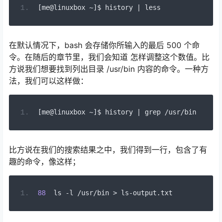
[
me@linuxbox 
~]
$ history 
|
 less
在默认情况下，bash 会存储你所输入的最后 500 个命
令。在随后的章节里，我们会知道 怎样调整这个数值。比
方说我们想要找到列出目录 /usr/bin 内容的命令。一种方
法，我们可以这样做：
[
me@linuxbox 
~]
$ history 
|
 grep 
/
usr
/
bin
比方说在我们的搜索结果之中，我们得到一行，包含了有
趣的命令，像这样；
88
  ls 
-
l 
/
usr
/
bin 
>
 ls
-
output
.
txt