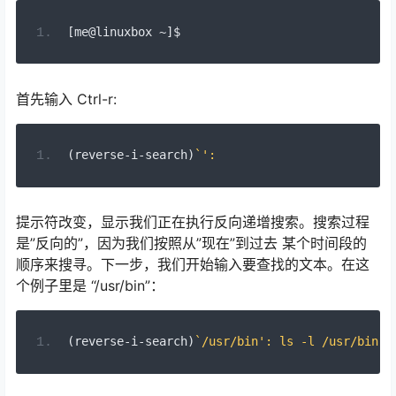
[
me@linuxbox 
~]
$
首先输入 Ctrl-r:
(
reverse
-
i
-
search
)
`':
提示符改变，显示我们正在执行反向递增搜索。搜索过程
是”反向的”，因为我们按照从”现在”到过去 某个时间段的
顺序来搜寻。下一步，我们开始输入要查找的文本。在这
个例子里是 “/usr/bin”：
(
reverse
-
i
-
search
)
`/usr/bin': ls -l /usr/bin >