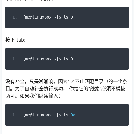
[
me@linuxbox 
~]
$ ls D
按下 tab:
[
me@linuxbox 
~]
$ ls D
没有补全，只是嘟嘟响。因为”D”不止匹配目录中的一个条
目。为了自动补全执行成功， 你给它的”线索”必须不模棱
两可。如果我们继续输入：
[
me@linuxbox 
~]
$ ls 
Do