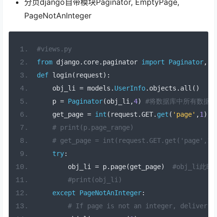
分页django自带模块Paginator, EmptyPage,
PageNotAnInteger
#views.py
from
 django
.
core
.
paginator 
import
Paginator
,
E
def
 login
(
request
):
    obj_li 
=
 models
.
UserInfo
.
objects
.
all
()
    p 
=
Paginator
(
obj_li
,
4
)
#将数据库中所有数据按
    get_page 
=
int
(
request
.
GET
.
get
(
'page'
,
1
))
# print(p.page_range)
# get_page = int(request.GET.get('page',1)
try
:
        obj_li 
=
 p
.
page
(
get_page
)
#obj_li
#print(obj_li)
except
PageNotAnInteger
:
# If page is not an integer, deliver f