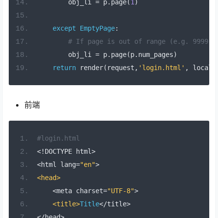
        obj_li 
=
 p
.
page
(
1
)
except
EmptyPage
:
# If page is out of range (e.g. 9999),
        obj_li 
=
 p
.
page
(
p
.
num_pages
)
return
 render
(
request
,
'login.html'
,
 locals
前端
#login.html
<!
DOCTYPE html
>
<
html lang
=
"en"
>
<head>
<
meta charset
=
"UTF-8"
>
<title>
Title
</
title
>
</
head
>