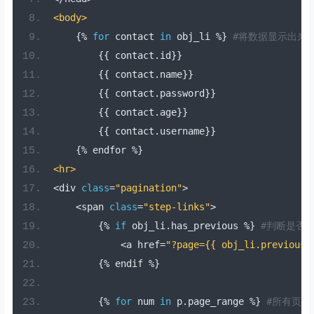
<body>
{%
for
 contact 
in
 obj_li 
%}
#将数据显示出来
{{
 contact
.
id
}}
{{
 contact
.
name
}}
{{
 contact
.
password
}}
{{
 contact
.
age
}}
{{
 contact
.
username
}}
{%
 endfor 
%}
<hr>
<
div 
class
=
"pagination"
>
<
span 
class
=
"step-links"
>
{%
if
 obj_li
.
has_previous 
%}
#判断是否
<
a href
=
"?page={{ obj_li.previous_
{%
 endif 
%}
{%
for
 num 
in
 p
.
page_range 
%}
#所有页数