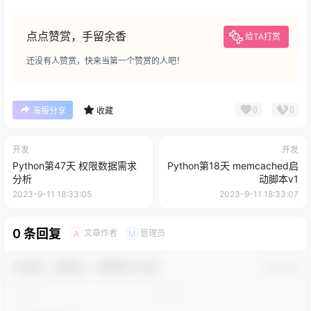
点点赞赏，手留余香
给TA打赏
还没有人赞赏，快来当第一个赞赏的人吧！
0
0
海报分享
收藏
开发
开发
Python第47天 权限数据需求
Python第18天 memcached启
分析
动脚本v1
2023-9-11 18:33:05
2023-9-11 18:33:07
0 条回复
文章作者
管理员
A
M
欢迎您，新朋友，感谢参与互动！
确认修改