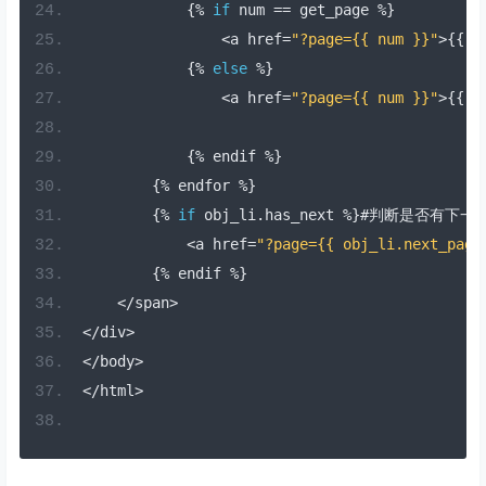
{%
if
 num 
==
 get_page 
%}
<
a href
=
"?page={{ num }}"
>{{
 n
{%
else
%}
<
a href
=
"?page={{ num }}"
>{{
 n
{%
 endif 
%}
{%
 endfor 
%}
{%
if
 obj_li
.
has_next 
%}#判断是否有下一
<
a href
=
"?page={{ obj_li.next_page
{%
 endif 
%}
</
span
>
</
div
>
</
body
>
</
html
>