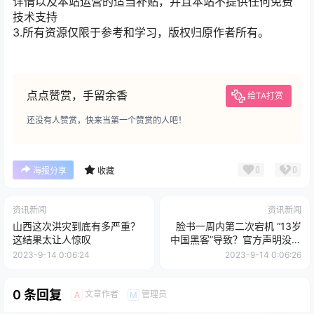
详情以及本站运营的适当补贴，并且本站不提供任何免费
技术支持
3.所有资源仅限于参考和学习，版权归原作者所有。
点点赞赏，手留余香
给TA打赏
还没有人赞赏，快来当第一个赞赏的人吧！
0
0
海报分享
收藏
资讯新闻
资讯新闻
山西这次洪灾到底有多严重？
脸书一周内第二次宕机 “13岁
这结果太让人惊叹
中国黑客”导致？官方声明没有
这回事
2023-9-14 0:06:24
2023-9-14 0:06:26
0 条回复
文章作者
管理员
A
M