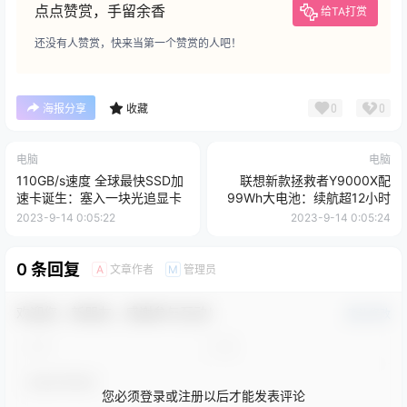
点点赞赏，手留余香
给TA打赏
还没有人赞赏，快来当第一个赞赏的人吧！
0
0
海报分享
收藏
电脑
电脑
110GB/s速度 全球最快SSD加
联想新款拯救者Y9000X配
速卡诞生：塞入一块光追显卡
99Wh大电池：续航超12小时
2023-9-14 0:05:22
2023-9-14 0:05:24
0 条回复
文章作者
管理员
A
M
欢迎您，新朋友，感谢参与互动！
确认修改
您必须登录或注册以后才能发表评论