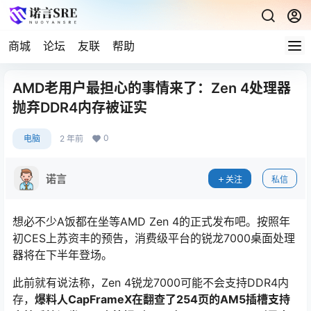
商城
论坛
友联
帮助
AMD老用户最担心的事情来了：Zen 4处理器
抛弃DDR4内存被证实
0
电脑
2 年前
诺言
关注
私信
想必不少A饭都在坐等AMD Zen 4的正式发布吧。按照年
初CES上苏资丰的预告，消费级平台的锐龙7000桌面处理
器将在下半年登场。
此前就有说法称，Zen 4锐龙7000可能不会支持DDR4内
存，
爆料人CapFrameX在翻查了254页的AM5插槽支持