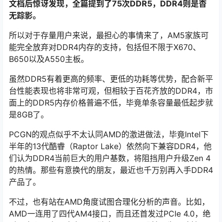
文档后惊讶发现，全篇提到了75次DDR5，DDR4则是杳
无踪影。
所以对于存量用户来说，最担心的事情来了，AM5家族可
能完全放弃对DDR4内存的支持，包括但不限于X670、
B650以及A550主板。
虽然DDR5有着更高的频率、更低的功耗等优势，配合新平
台性能表现也将非常可观，但相较于百花齐放的DDR4，市
面上的DDR5内存价格普遍不低，毕竟单条容量最低起步就
是8GB了。
PCGN的观点似乎不太认同AMD的激进做法，毕竟Intel下
半年的13代酷睿（Raptor Lake）依然向下兼容DDR4，他
们认为DDR4当前巨大的用户基数，将阻挡用户升级Zen 4
的热情。那些有意换代的朋友，最近也千万别再入手DDR4
产品了。
不过，也有站在AMD角度试图合理化分析的声音。比如，
AMD一连用了四代AM4接口，而且还首发过PCIe 4.0，绝