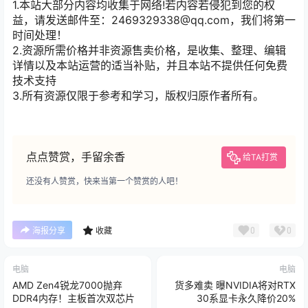
1.本站大部分内容均收集于网络!若内容若侵犯到您的权
益，请发送邮件至：2469329338@qq.com，我们将第一
时间处理！
2.资源所需价格并非资源售卖价格，是收集、整理、编辑
详情以及本站运营的适当补贴，并且本站不提供任何免费
技术支持
3.所有资源仅限于参考和学习，版权归原作者所有。
点点赞赏，手留余香
给TA打赏
还没有人赞赏，快来当第一个赞赏的人吧！
0
0
海报分享
收藏
电脑
电脑
AMD Zen4锐龙7000抛弃
货多难卖 曝NVIDIA将对RTX
DDR4内存！主板首次双芯片
30系显卡永久降价20%