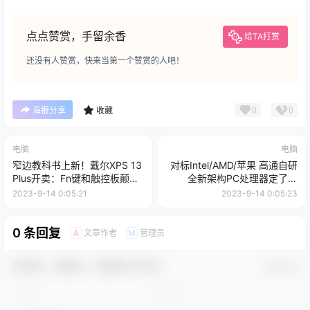
点点赞赏，手留余香
给TA打赏
还没有人赞赏，快来当第一个赞赏的人吧！
0
0
海报分享
收藏
电脑
电脑
窄边教科书上新！戴尔XPS 13
对标Intel/AMD/苹果 高通自研
Plus开卖：Fn键和触控板颠覆
全新架构PC处理器定了：
性设计
2023年底见
2023-9-14 0:05:21
2023-9-14 0:05:23
0 条回复
文章作者
管理员
A
M
欢迎您，新朋友，感谢参与互动！
确认修改