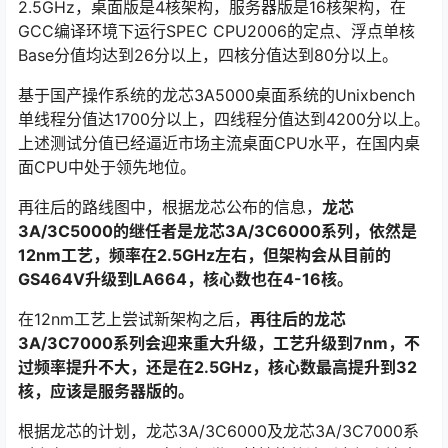
2.5GHz，桌面版是4核架构，服务器版是16核架构，在
GCC编译环境下运行SPEC CPU2006的定点、浮点单核
Base分值均达到26分以上，四核分值达到80分以上。
基于国产操作系统的龙芯3A5000桌面系统的Unixbench
单线程分值达1700分以上，四线程分值达到4200分以上。
上述测试分值已经逼近市场主流桌面CPU水平，在国内桌
面CPU中处于领先地位。
再往后的路线图中，根据龙芯公布的信息，
龙芯
3A/3C5000的继任者是龙芯3A/3C6000系列，依然是
12nm工艺，频率在2.5GHz左右，但架构会从目前的
GS464V升级到LA664，核心数也在4-16核。
在12nm工艺上尝试新架构之后，
再往后的龙芯
3A/3C7000系列会迎来重大升级，工艺升级到7nm，不
过频率提升不大，还是在2.5GHz，核心数最高提升到32
核，应该是服务器版的。
根据龙芯的计划，龙芯3A/3C6000及龙芯3A/3C7000系