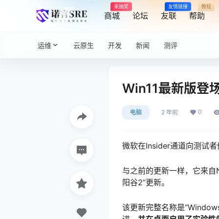
来抽奖
友情链接
教程
商城
论坛
友联
帮助
运维
云原生
开发
新闻
测评
Win11最新版
0
电脑
2 年前
微软在Insider通道向测试
与之前的更新一样，它来自Ni
阳谷2”更新。
该更新完整名称是“Windows 