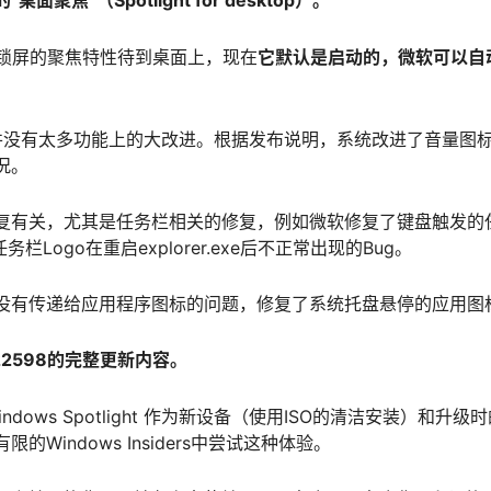
聚焦”（Spotlight for desktop）。
ws锁屏的聚焦特性待到桌面上，现在
它默认是启动的，微软可以自
ld 22598并没有太多功能上的大改进。根据发布说明，系统改进了音
况。
复有关，尤其是任务栏相关的修复，例如微软修复了键盘触发的
栏Logo在重启explorer.exe后不正常出现的Bug。
没有传递给应用程序图标的问题，修复了系统托盘悬停的应用图
ld 22598的完整更新内容。
dows Spotlight 作为新设备（使用ISO的清洁安装）和升级时的
Windows Insiders中尝试这种体验。