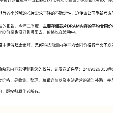
本按计划推进今年支出约21万亿韩元以建设DRAM和NAND产能
器等各个领域的芯片需求下降的不确定性，迫使该公司重新考虑
技的报告，今年二季度，
主要存储芯片DRAM内存的平均合同价格
AND价格也没好到哪里去，价格也在波动中。
度中情况还会更坏，集邦科技预测内存平均合同价格将环比下跌21
络!若内容若侵犯到您的权益，请发送邮件至：2469329338@
售卖价格，是收集、整理、编辑详情以及本站运营的适当补贴，并
学习，版权归原作者所有。