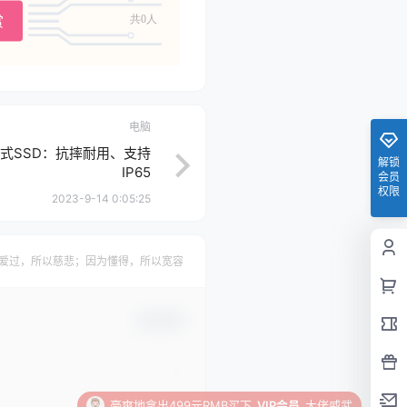
赏
共0人
电脑
式SSD：抗摔耐用、支持
解锁
IP65
会员
权限
2023-9-14 0:05:25
爱过，所以慈悲；因为懂得，所以宽容
确认修改
豪爽地拿出499元RMB买下
VIP会员
大佬威武