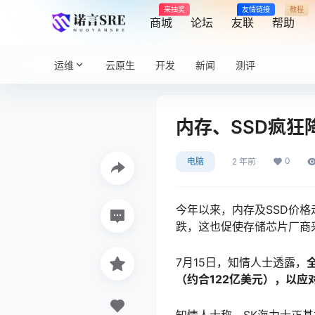
来抽奖
友情链接
教程
商城
论坛
友联
帮助
运维
云原生
开发
新闻
测评
内存、SSD疯狂
0
电脑
2 年前
今年以来，内存及SSD价
跌，这也促使存储芯片厂商
7月15日，知情人士透露，
（约合122亿美元），以