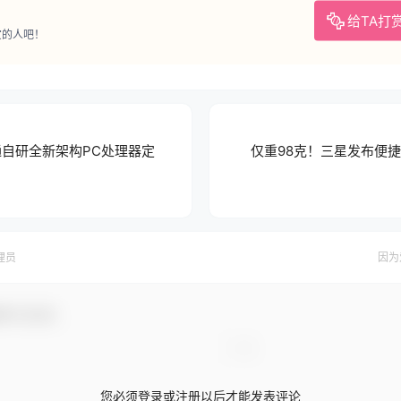
给TA打
赏的人吧！
 高通自研全新架构PC处理器定
仅重98克！三星发布便捷
理员
因为
参与互动！
您必须登录或注册以后才能发表评论