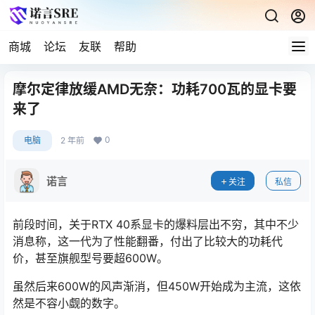
商城
论坛
友联
帮助
摩尔定律放缓AMD无奈：功耗700瓦的显卡要
来了
0
电脑
2 年前
诺言
关注
私信
前段时间，关于RTX 40系显卡的爆料层出不穷，其中不少
消息称，这一代为了性能翻番，付出了比较大的功耗代
价，甚至旗舰型号要超600W。
虽然后来600W的风声渐消，但450W开始成为主流，这依
然是不容小觑的数字。