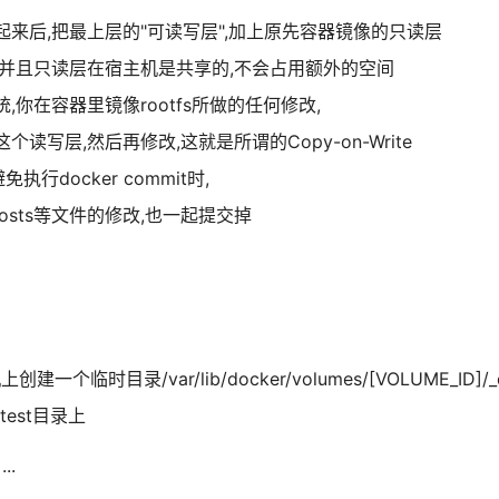
来后,把最上层的"可读写层",加上原先容器镜像的只读层
.并且只读层在宿主机是共享的,不会占用额外的空间
你在容器里镜像rootfs所做的任何修改,
读写层,然后再修改,这就是所谓的Copy-on-Write
执行docker commit时,
c/hosts等文件的修改,也一起提交掉
一个临时目录/var/lib/docker/volumes/[VOLUME_ID]/_
est目录上
..