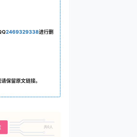
QQ
2469329338
进行删
载请保留原文链接。
赏
共0人