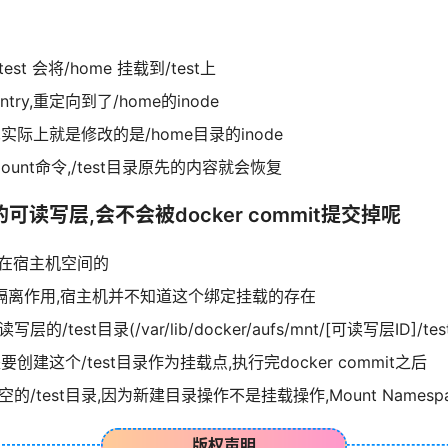
 /test 会将/home 挂载到/test上
try,重定向到了/home的inode
,实际上就是修改的是/home目录的inode
unt命令,/test目录原先的内容就会恢复
的可读写层,会不会被docker commit提交掉呢
是发生在宿主机空间的
ace的隔离作用,宿主机并不知道这个绑定挂载的存在
/test目录(/var/lib/docker/aufs/mnt/[可读写层ID]/t
要创建这个/test目录作为挂载点,执行完docker commit之后
的/test目录,因为新建目录操作不是挂载操作,Mount Names
版权声明