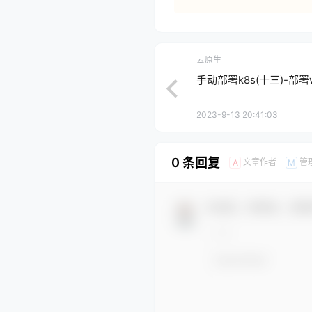
云原生
手动部署k8s(十三)-部署w
2023-9-13 20:41:03
0 条回复
文章作者
管
A
M
欢迎您，新朋友，感谢