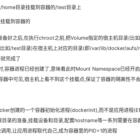
/home目录挂载到容器的/test目录上
录挂载到容器的
准备好之后,在执行chroot之前,把Volume指定的宿主机目录(比如
est目录)在宿主机上对应的目录(即/var/lib/docker/aufs/mnt
作就完成了
容器进程已经创建了,意味着此时Mount Namespace已经开启
器中可见,宿主机上看不到这个挂载点,保证了容器的隔离性不会被
ker创建的一个容器初始化进程(dockerinit),而不是应用进程(EN
责完成根目录的准备,挂载设备和目录,配置hostname等一系列需要
系统调用,让应用进程取代自己,成为容器里的PID=1的进程