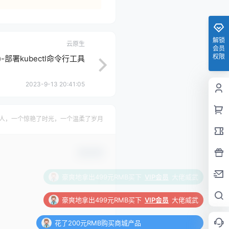
解锁
云原生
会员
权限
)-部署kubectl命令行工具
2023-9-13 20:41:05
人，一个惊艳了时光，一个温柔了岁月
确认修改
豪爽地拿出499元RMB买下
VIP会员
大佬威武
花了200元RMB购买商城产品
豪爽地拿出799元RMB买下
VIP会员
大佬威武