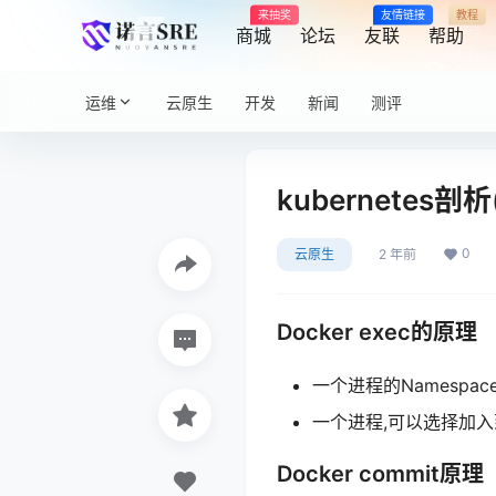
来抽奖
友情链接
教程
商城
论坛
友联
帮助
运维
云原生
开发
新闻
测评
kubernetes剖
0
云原生
2 年前
Docker exec的原理
一个进程的Namesp
一个进程,可以选择加入
Docker commit原理