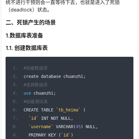
统不进行干预则会一直等待下去，也就是进入了死锁
（deadlock）状态。
二、死锁产生的场景
1.数据库表准备
1.1. 创建数据库表
#创建数据库
create database chuanzhi
;
#选择数据库
use
 chuanzhi
;
#创建测试表
CREATE TABLE 
`tb_heima`
(
`id`
 INT NOT NULL
,
`username`
 VARCHAR
(
45
)
 NULL
,
  PRIMARY KEY 
(
`id`
)