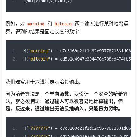
h
/=
H
(
x
)
h
=
H
(
x
)
h
/=
H
(
x
)
例如，对
和
两个输入进行某种哈希运
morning 
bitcoin 
算，得到的结果是固定长度的数字：
H
(
"morning"
)
=
 c7c3169c21f1d92e9577871831d067c
H
(
"bitcoin"
)
=
 cd5b1e4947e304476c788cd474fb579
我们通常用十六进制表示哈希输出。
因为哈希算法是一个
单向函数
，要设计一个安全的哈希算
法，就必须满足：
通过输入可以很容易地计算输出，但
是，反过来，通过输出无法反推输入，只能暴力穷举。
H
(
"???????"
)
=
 c7c3169c21f1d92e9577871831d067c
H
(
"???????"
)
=
 cd5b1e4947e304476c788cd474fb579