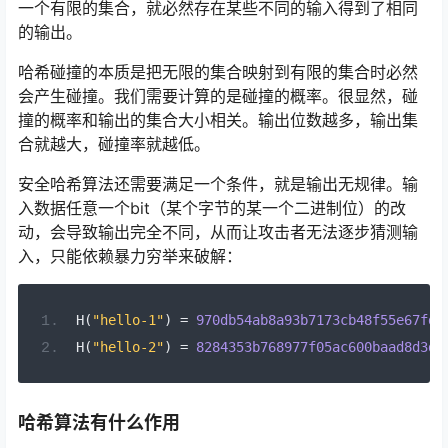
一个有限的集合，就必然存在某些不同的输入得到了相同
的输出。
哈希碰撞的本质是把无限的集合映射到有限的集合时必然
会产生碰撞。我们需要计算的是碰撞的概率。很显然，碰
撞的概率和输出的集合大小相关。输出位数越多，输出集
合就越大，碰撞率就越低。
安全哈希算法还需要满足一个条件，就是输出无规律。输
入数据任意一个bit（某个字节的某一个二进制位）的改
动，会导致输出完全不同，从而让攻击者无法逐步猜测输
入，只能依赖暴力穷举来破解：
H
(
"hello-1"
)
=
970db54ab8a93b7173cb48f55e67fd2
H
(
"hello-2"
)
=
8284353b768977f05ac600baad8d3d1
哈希算法有什么作用