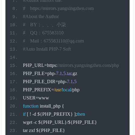
#Author mirrors site:
#    https://mirrors.yangxingzhen.com
#About the Author
#    BY：、、、小柒
#    QQ：675583110
#    Mail：675583110@qq.com
#Auto Install PHP-7 Soft
PHP_URL
=
https
:
//mirrors.yangxingzhen.com/php
PHP_FILE
=
php
-
7.1
.
5.tar
.
gz
PHP_FILE_DIR
=
php
-
7.1
.
5
PHP_PREFIX
=
/usr/
local
/
php
USER
=
www
function
 install_php 
{
if
[
!
-
d $
{
PHP_PREFIX
}
];
then
wget 
-
c $
{
PHP_URL
}/
$
{
PHP_FILE
}
tar zxf $
{
PHP_FILE
}