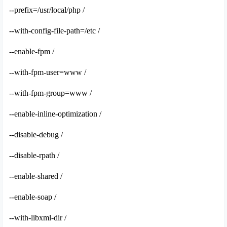
--prefix=/usr/local/php /
--with-config-file-path=/etc /
--enable-fpm /
--with-fpm-user=www /
--with-fpm-group=www /
--enable-inline-optimization /
--disable-debug /
--disable-rpath /
--enable-shared /
--enable-soap /
--with-libxml-dir /