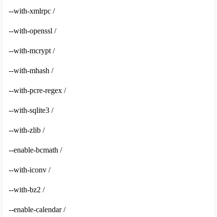
--with-xmlrpc /
--with-openssl /
--with-mcrypt /
--with-mhash /
--with-pcre-regex /
--with-sqlite3 /
--with-zlib /
--enable-bcmath /
--with-iconv /
--with-bz2 /
--enable-calendar /