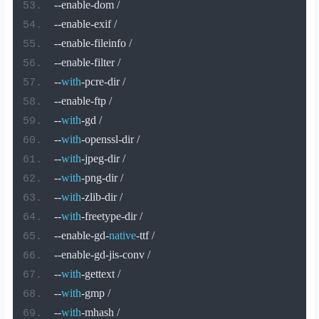
--
enable
-
dom 
/
--
enable
-
exif 
/
--
enable
-
fileinfo 
/
--
enable
-
filter 
/
--
with
-
pcre
-
dir 
/
--
enable
-
ftp 
/
--
with
-
gd 
/
--
with
-
openssl
-
dir 
/
--
with
-
jpeg
-
dir 
/
--
with
-
png
-
dir 
/
--
with
-
zlib
-
dir 
/
--
with
-
freetype
-
dir 
/
--
enable
-
gd
-
native
-
ttf 
/
--
enable
-
gd
-
jis
-
conv 
/
--
with
-
gettext 
/
--
with
-
gmp 
/
--
with
-
mhash 
/