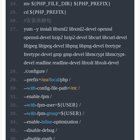
mv $
{
PHP_FILE_DIR
}
 $
{
PHP_PREFIX
}
cd $
{
PHP_PREFIX
}
#安装依赖包
yum 
–
y install libxml2 libxml2
-
devel openssl 
openssl
-
devel bzip2 bzip2
-
devel libcurl libcurl
-
devel 
libjpeg libjpeg
-
devel libpng libpng
-
devel freetype 
freetype
-
devel gmp gmp
-
devel libmcrypt libmcrypt
-
devel readline readline
-
devel libxslt libxslt
-
devel
./
configure 
/
--
prefix
=
/usr/
local
/
php 
/
--
with
-
config
-
file
-
path
=
/etc /
--
enable
-
fpm 
/
--
with
-
fpm
-
user
=
$
{
USER
}
/
--
with
-
fpm
-
group
=
$
{
USER
}
/
--
enable
-
inline
-
optimization 
/
--
disable
-
debug 
/
--
disable
-
rpath 
/