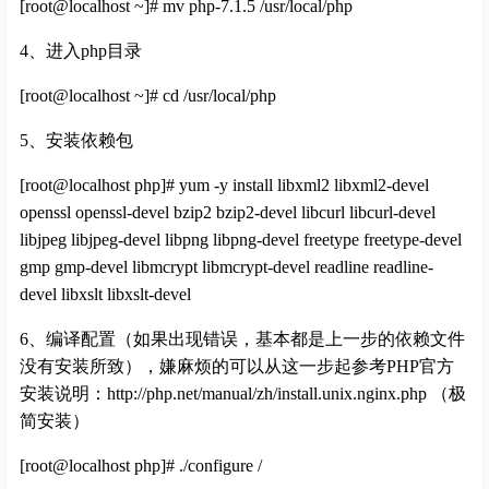
[root@localhost ~]# mv php-7.1.5 /usr/local/php
4、进入php目录
[root@localhost ~]# cd /usr/local/php
5、安装依赖包
[root@localhost php]# yum -y install libxml2 libxml2-devel
openssl openssl-devel bzip2 bzip2-devel libcurl libcurl-devel
libjpeg libjpeg-devel libpng libpng-devel freetype freetype-devel
gmp gmp-devel libmcrypt libmcrypt-devel readline readline-
devel libxslt libxslt-devel
6、编译配置（如果出现错误，基本都是上一步的依赖文件
没有安装所致），嫌麻烦的可以从这一步起参考PHP官方
安装说明：
http://php.net/manual/zh/install.unix.nginx.php
（极
简安装）
[root@localhost php]# ./configure /