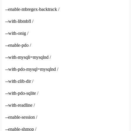
--enable-mbregex-backtrack /
--with-libmbfl /
--with-onig /
--enable-pdo /
--with-mysqli=mysqlnd /
--with-pdo-mysql=mysqlnd /
--with-zlib-dir /
--with-pdo-sqlite /
--with-readline /
--enable-session /
--enable-shmop /