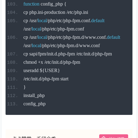
function
 config_php 
{
cp php
.
ini
-
production 
/
etc
/
php
.
ini
cp 
/
usr
/
local
/
php
/
etc
/
php
-
fpm
.
conf
.
default
/
usr
/
local
/
php
/
etc
/
php
-
fpm
.
conf
cp 
/
usr
/
local
/
php
/
etc
/
php
-
fpm
.
d
/
www
.
conf
.
default
/
usr
/
local
/
php
/
etc
/
php
-
fpm
.
d
/
www
.
conf
cp sapi
/
fpm
/
init
.
d
.
php
-
fpm 
/
etc
/
init
.
d
/
php
-
fpm
chmod 
+
x 
/
etc
/
init
.
d
/
php
-
fpm
useradd $
{
USER
}
/
etc
/
init
.
d
/
php
-
fpm start
}
install_php
config_php