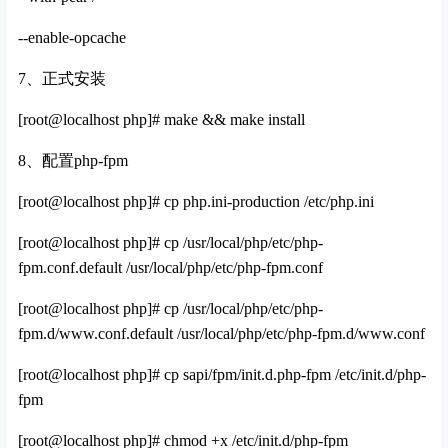
--enable-opcache
7、正式安装
[root@localhost php]# make && make install
8、配置php-fpm
[root@localhost php]# cp php.ini-production /etc/php.ini
[root@localhost php]# cp /usr/local/php/etc/php-
fpm.conf.default /usr/local/php/etc/php-fpm.conf
[root@localhost php]# cp /usr/local/php/etc/php-
fpm.d/www.conf.default /usr/local/php/etc/php-fpm.d/www.conf
[root@localhost php]# cp sapi/fpm/init.d.php-fpm /etc/init.d/php-
fpm
[root@localhost php]# chmod +x /etc/init.d/php-fpm