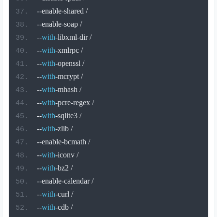
--
enable
-
shared 
/
--
enable
-
soap 
/
--
with
-
libxml
-
dir 
/
--
with
-
xmlrpc 
/
--
with
-
openssl 
/
--
with
-
mcrypt 
/
--
with
-
mhash 
/
--
with
-
pcre
-
regex 
/
--
with
-
sqlite3 
/
--
with
-
zlib 
/
--
enable
-
bcmath 
/
--
with
-
iconv 
/
--
with
-
bz2 
/
--
enable
-
calendar 
/
--
with
-
curl 
/
--
with
-
cdb 
/