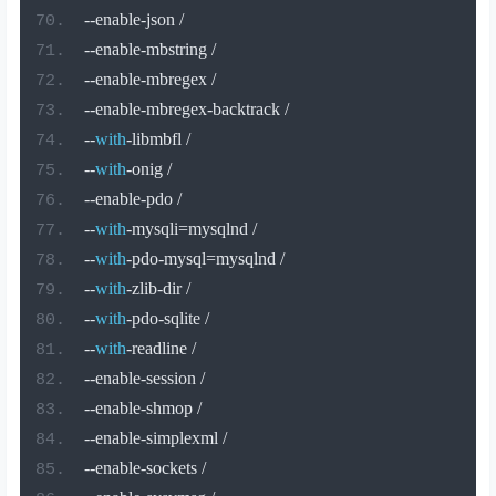
--
enable
-
json 
/
--
enable
-
mbstring 
/
--
enable
-
mbregex 
/
--
enable
-
mbregex
-
backtrack 
/
--
with
-
libmbfl 
/
--
with
-
onig 
/
--
enable
-
pdo 
/
--
with
-
mysqli
=
mysqlnd 
/
--
with
-
pdo
-
mysql
=
mysqlnd 
/
--
with
-
zlib
-
dir 
/
--
with
-
pdo
-
sqlite 
/
--
with
-
readline 
/
--
enable
-
session 
/
--
enable
-
shmop 
/
--
enable
-
simplexml 
/
--
enable
-
sockets 
/