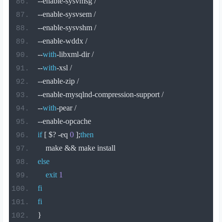
--
enable
-
sysvmsg 
/
--
enable
-
sysvsem 
/
--
enable
-
sysvshm 
/
--
enable
-
wddx 
/
--
with
-
libxml
-
dir 
/
--
with
-
xsl 
/
--
enable
-
zip 
/
--
enable
-
mysqlnd
-
compression
-
support 
/
--
with
-
pear 
/
--
enable
-
opcache
if
[
 $
?
-
eq 
0
];
then
    make 
&&
 make install
else
exit
1
fi
fi
}